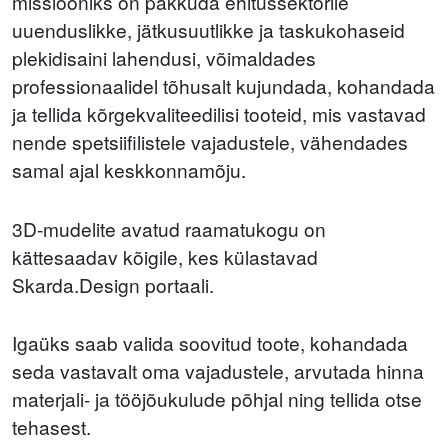
missiooniks on pakkuda ehitussektorile
uuenduslikke, jätkusuutlikke ja taskukohaseid
plekidisaini lahendusi, võimaldades
professionaalidel tõhusalt kujundada, kohandada
ja tellida kõrgekvaliteedilisi tooteid, mis vastavad
nende spetsiifilistele vajadustele, vähendades
samal ajal keskkonnamõju.
3D-mudelite avatud raamatukogu on
kättesaadav kõigile, kes külastavad
Skarda.Design portaali.
Igaüks saab valida soovitud toote, kohandada
seda vastavalt oma vajadustele, arvutada hinna
materjali- ja tööjõukulude põhjal ning tellida otse
tehasest.