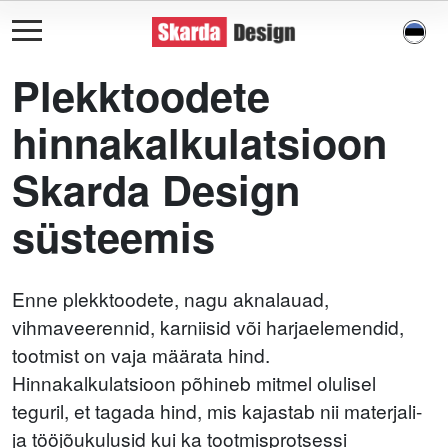
Plekktoodete
hinnakalkulatsioon
Skarda Design
süsteemis
Enne plekktoodete, nagu aknalauad,
vihmaveerennid, karniisid või harjaelemendid,
tootmist on vaja määrata hind.
Hinnakalkulatsioon põhineb mitmel olulisel
teguril, et tagada hind, mis kajastab nii materjali-
ja tööjõukulusid kui ka tootmisprotsessi