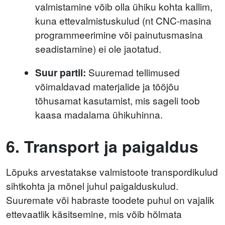
valmistamine võib olla ühiku kohta kallim,
kuna ettevalmistuskulud (nt CNC-masina
programmeerimine või painutusmasina
seadistamine) ei ole jaotatud.
Suur partii:
Suuremad tellimused
võimaldavad materjalide ja tööjõu
tõhusamat kasutamist, mis sageli toob
kaasa madalama ühikuhinna.
6. Transport ja paigaldus
Lõpuks arvestatakse valmistoote transpordikulud
sihtkohta ja mõnel juhul paigalduskulud.
Suuremate või habraste toodete puhul on vajalik
ettevaatlik käsitsemine, mis võib hõlmata