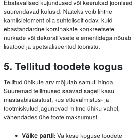
Ebatavalised kujundused või keerukad joonised
suurendavad kulusid. Näiteks võib lihtne
karniisielement olla suhteliselt odav, kuid
ebastandardne korstnakate konkreetsete
nurkade või dekoratiivsete elementidega nõuab
lisatööd ja spetsialiseeritud tööriistu.
5. Tellitud toodete kogus
Tellitud ühikute arv mõjutab samuti hinda.
Suuremad tellimused saavad sageli kasu
mastaabisäästust, kus ettevalmistus- ja
tootmiskulud jagunevad mitme ühiku vahel,
vähendades ühe toote maksumust.
Väike partii:
Väikese koguse toodete