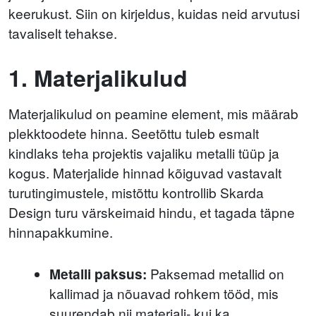
keerukust. Siin on kirjeldus, kuidas neid arvutusi
tavaliselt tehakse.
1. Materjalikulud
Materjalikulud on peamine element, mis määrab
plekktoodete hinna. Seetõttu tuleb esmalt
kindlaks teha projektis vajaliku metalli tüüp ja
kogus. Materjalide hinnad kõiguvad vastavalt
turutingimustele, mistõttu kontrollib Skarda
Design turu värskeimaid hindu, et tagada täpne
hinnapakkumine.
Metalli paksus:
Paksemad metallid on
kallimad ja nõuavad rohkem tööd, mis
suurendab nii materjali- kui ka