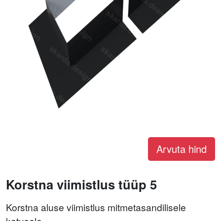
Arvuta hind
Korstna viimistlus tüüp 5
Korstna aluse viimistlus mitmetasandilisele
katusele.