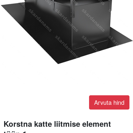
Arvuta hind
Korstna katte liitmise element