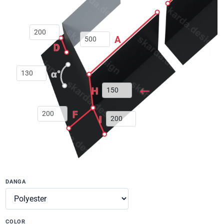
A
D
α°
H
F
I
DANGA
COLOR