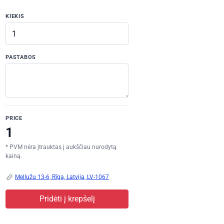
KIEKIS
PASTABOS
PRICE
* PVM nėra įtrauktas į aukščiau nurodytą
kainą.
Mellužu 13-6, Rīga, Latvija, LV-1067
Pridėti į krepšelį