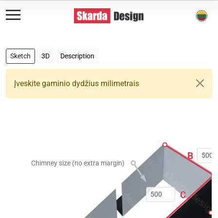
Sketch
3D
Description
Įveskite gaminio dydžius milimetrais
B
Chimney size (no extra margin)
C