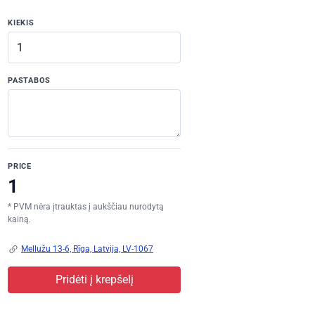
KIEKIS
PASTABOS
PRICE
* PVM nėra įtrauktas į aukščiau nurodytą
kainą.
Mellužu 13-6, Rīga, Latvija, LV-1067
Pridėti į krepšelį