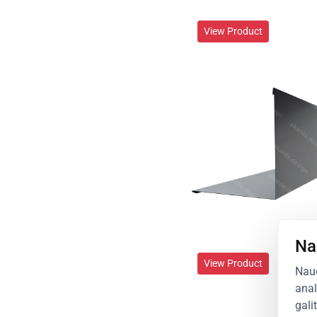
View Product
Na
View Product
Naud
anal
gali