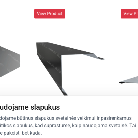
View Product
View P
udojame slapukus
View P
ojame būtinus slapukus svetainės veikimui ir pasirenkamus
itikos slapukus, kad suprastume, kaip naudojama svetainė. Tai
te pakeisti bet kada.