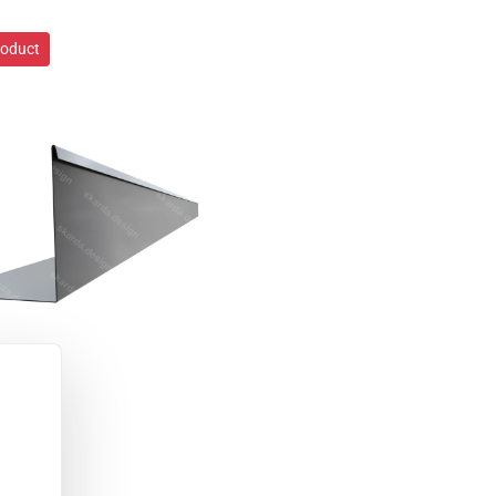
roduct
roduct