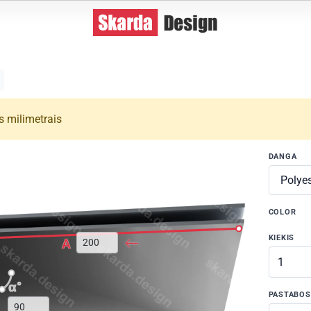
s milimetrais
DANGA
COLOR
KIEKIS
A
α°
PASTABOS