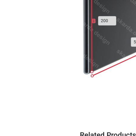
B
Related Products