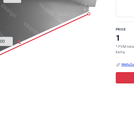
PRICE
L
* PVM nėra 
kainą.
Mellužu 