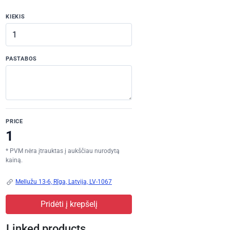
KIEKIS
PASTABOS
PRICE
* PVM nėra įtrauktas į aukščiau nurodytą
kainą.
Mellužu 13-6, Rīga, Latvija, LV-1067
Pridėti į krepšelį
Linked products