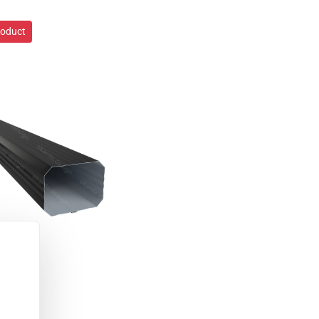
roduct
roduct