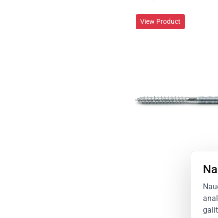
View Product
Na
Naud
anal
gali