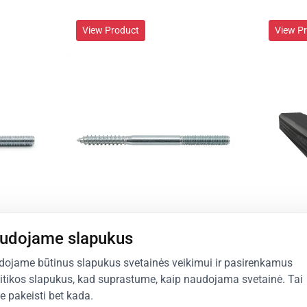
View Product
View P
udojame slapukus
View P
ojame būtinus slapukus svetainės veikimui ir pasirenkamus
itikos slapukus, kad suprastume, kaip naudojama svetainė. Tai
te pakeisti bet kada.