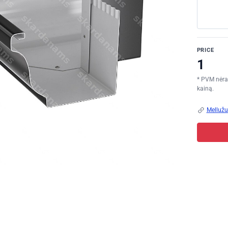
PRICE
* PVM nėra 
kainą.
Mellužu 