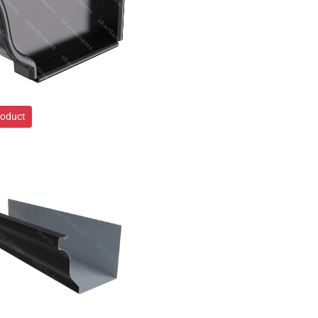
roduct