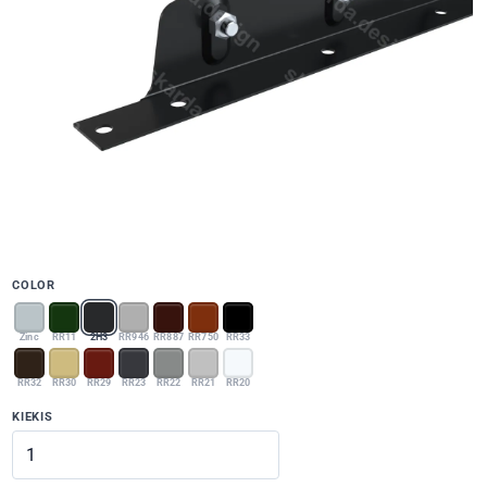
COLOR
Zinc
RR11
2H3
RR946
RR887
RR750
RR33
RR32
RR30
RR29
RR23
RR22
RR21
RR20
KIEKIS