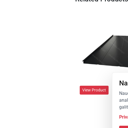
Na
View Product
Naud
anal
gali
Priv