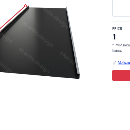
PRICE
* PVM nėra 
kainą.
Mellužu 