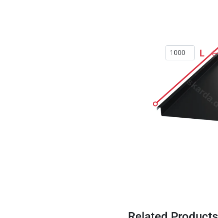
L
Related Products