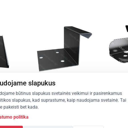
udojame slapukus
View P
ojame būtinus slapukus svetainės veikimui ir pasirenkamus
itikos slapukus, kad suprastume, kaip naudojama svetainė. Tai
te pakeisti bet kada.
atumo politika