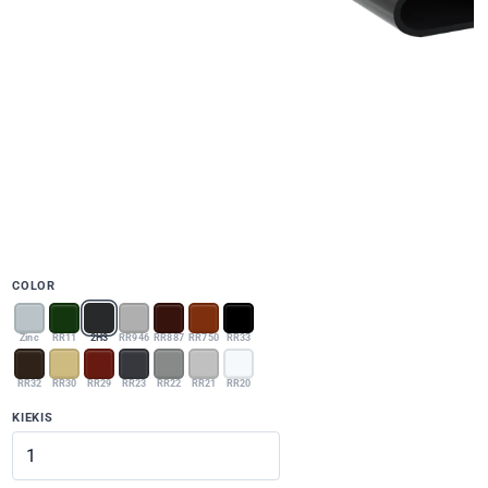
COLOR
Zinc
RR11
2H3
RR946
RR887
RR750
RR33
RR32
RR30
RR29
RR23
RR22
RR21
RR20
KIEKIS