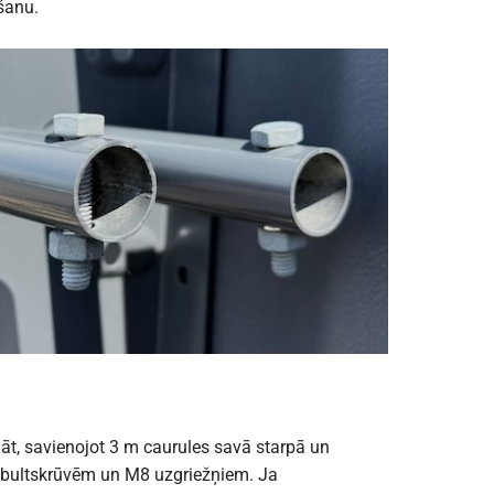
ēšanu.
āt, savienojot 3 m caurules savā starpā un
0 bultskrūvēm un M8 uzgriežņiem. Ja