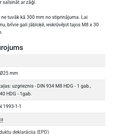
 saīsināt ar zāģi.
 ne tuvāk kā 300 mm no stiprinājuma. Lai
u, brīvie gali jābloķē, ieskrūvējot tajos M8 x 30
m.
urojums
: Ø25 mm
ļas: uzgrieznis - DIN 934 M8 HDG - 1 gab.,
 40 HDG - 1gab.
EN 1993-1-1
ja
duktu deklarācija (EPD)