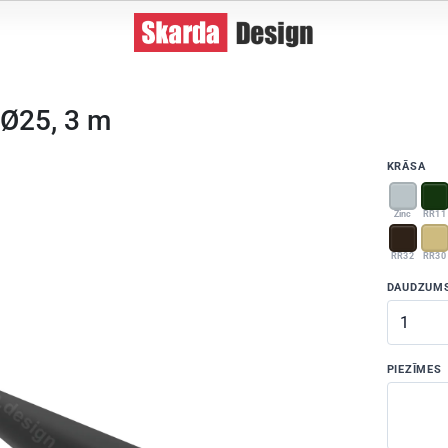
 Ø25, 3 m
KRĀSA
Zinc
RR11
RR32
RR30
DAUDZUM
PIEZĪMES