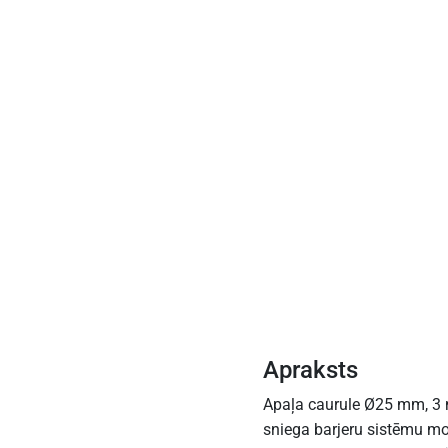
Apraksts
Apaļa caurule Ø25 mm, 3 
sniega barjeru sistēmu mo