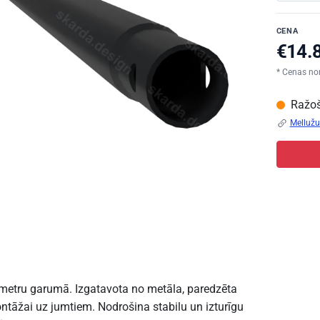
CENA
* Cenas no
Ražoš
Mellužu 
metru garumā. Izgatavota no metāla, paredzēta
ntāžai uz jumtiem. Nodrošina stabilu un izturīgu