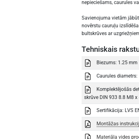
nepieciešams, caurules var
Savienojuma vietām jābūt
novērstu cauruļu izslīdēšan
bultskrūves ar uzgriežņie
Tehniskais rakst
Biezums: 1.25 mm
Caurules diametrs
Komplektējošās deta
skrūve DIN 933 8.8 M8 x
Sertifikācija: LVS 
Montāžas instrukci
Materiāla vides pro