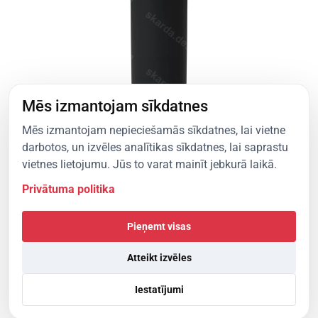
Mēs izmantojam sīkdatnes
Mēs izmantojam nepieciešamās sīkdatnes, lai vietne
Deflektors, tips 1
darbotos, un izvēles analītikas sīkdatnes, lai saprastu
Variācija C
vietnes lietojumu. Jūs to varat mainīt jebkurā laikā.
Skatīt produktu
Privātuma politika
Pieņemt visas
Atteikt izvēles
Skatīt visus produktus
Iestatījumi