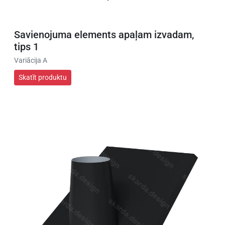
Savienojuma elements apaļam izvadam,
tips 1
Variācija A
Skatīt produktu