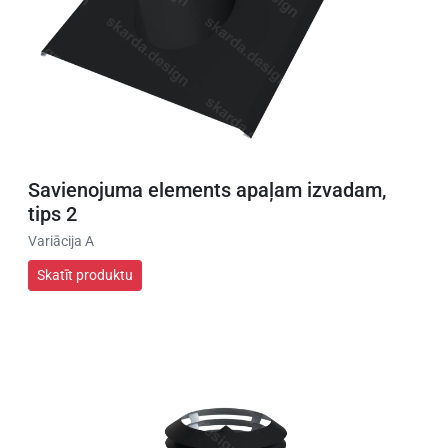
Savienojuma elements apaļam izvadam,
tips 2
Variācija A
Skatīt produktu