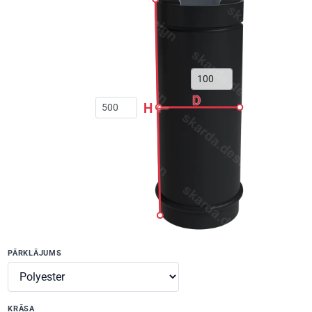
D
H
PĀRKLĀJUMS
KRĀSA