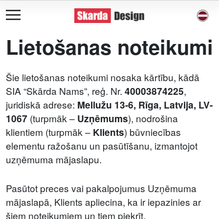
Lietošanas noteikumi
Šie lietošanas noteikumi nosaka kārtību, kādā
SIA “Skārda Nams”, reģ. Nr.
40003874225
,
juridiskā adrese:
Mellužu 13-6, Rīga, Latvija, LV-
1067
(turpmāk –
Uzņēmums
), nodrošina
klientiem (turpmāk –
Klients
) būvniecības
elementu ražošanu un pasūtīšanu, izmantojot
uzņēmuma mājaslapu.
Pasūtot preces vai pakalpojumus Uzņēmuma
mājaslapā, Klients apliecina, ka ir iepazinies ar
šiem noteikumiem un tiem piekrīt.