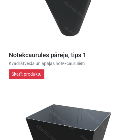
Notekcaurules pāreja, tips 1
Kvadrātveida un apaļas notekcaurulēm
Skatīt produktu