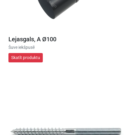
Lejasgals, A Ø100
Šuve iekšpusē
Skatīt produktu