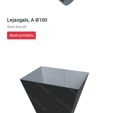
Lejasgals, A Ø100
Šuve ārpusē
Skatīt produktu