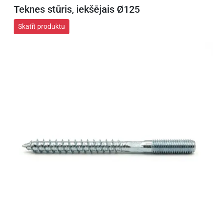
Teknes stūris, iekšējais Ø125
Skatīt produktu