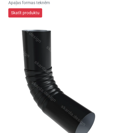
Apaļas formas teknēm
Skatīt produktu