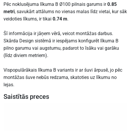
Pēc noklusējuma līkuma B Ø100 pilnais garums ir
0.85
metri
, savukārt attālums no vienas malas līdz vietai, kur sāk
veidoties līkums, ir tikai
0.74 m
.
Šī informācija ir jāņem vērā, veicot montāžas darbus.
Skārda Design sistēmā ir iespējams konfigurēt līkuma B
pilno garumu vai augstumu, padarot to īsāku vai garāku
(līdz diviem metriem).
Vispopulārākais līkuma B variants ir ar šuvi ārpusē, jo pēc
montāžas šuve nebūs redzama, skatoties uz līkumu no
lejas.
Saistītās preces