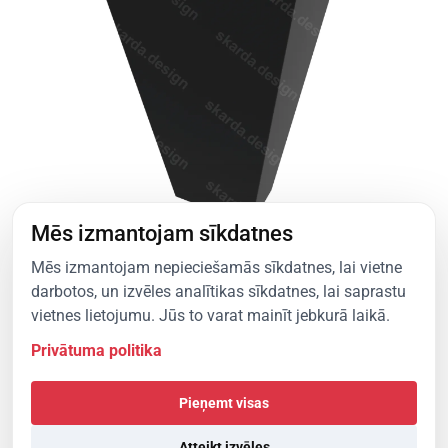
Mēs izmantojam sīkdatnes
Mēs izmantojam nepieciešamās sīkdatnes, lai vietne
Notekcaurules pāreja, tips 1
darbotos, un izvēles analītikas sīkdatnes, lai saprastu
Kvadrātveida notekcaurulēm
vietnes lietojumu. Jūs to varat mainīt jebkurā laikā.
Skatīt produktu
Privātuma politika
Pieņemt visas
Atteikt izvēles