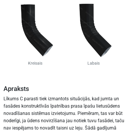
Kreisais
Labais
Apraksts
Līkums C parasti tiek izmantots situācijās, kad jumta un
fasādes konstruktīvās īpatnības prasa īpašu lietusūdens
novadīšanas sistēmas izvietojumu. Piemēram, tas var būt
noderīgi, ja ūdens novirzīšana jau notiek tuvu fasādei, taču
nav iespējams to novadīt taisni uz leju. Šādā gadījumā