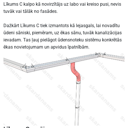
Līkums C kalpo kā novirzītājs uz labo vai kreiso pusi, nevis
tuvāk vai tālāk no fasādes.
Dažkārt Līkums C tiek izmantots kā lejasgals, lai novadītu
ūdeni sāniski, piemēram, uz ēkas sānu, tuvāk kanalizācijas
ievadam. Tas ļauj pielāgot ūdensnoteku sistēmu konkrētās
ēkas novietojumam un apvidus īpatnībām.