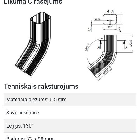
Līkuma C rasējums
Tehniskais raksturojums
Materiāla biezums: 0.5 mm
Šuve: iekšpusē
Leņķis: 130°
Platums: 72 x 98 mm