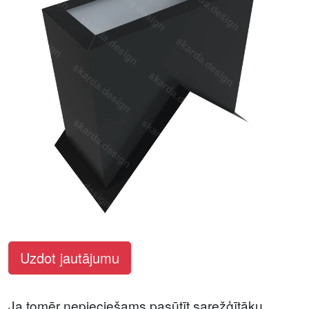
Uzdot jautājumu
Ja tomēr nepieciešams pasūtīt sarežģītāku