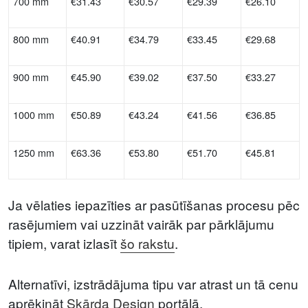
700 mm
€31.43
€30.57
€29.39
€26.10
800 mm
€40.91
€34.79
€33.45
€29.68
900 mm
€45.90
€39.02
€37.50
€33.27
1000 mm
€50.89
€43.24
€41.56
€36.85
1250 mm
€63.36
€53.80
€51.70
€45.81
Ja vēlaties iepazīties ar pasūtīšanas procesu pēc
rasējumiem vai uzzināt vairāk par pārklājumu
tipiem, varat izlasīt
šo rakstu
.
Alternatīvi, izstrādājuma tipu var atrast un tā cenu
aprēķināt
Skārda Design
portālā.