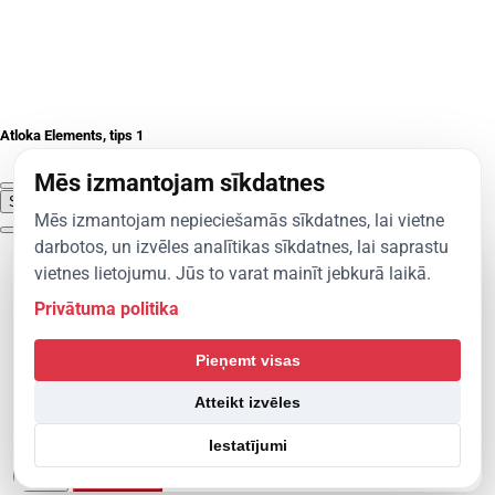
Atloka Elements, tips 1
Mēs izmantojam sīkdatnes
Save entity
Close
Add to cart
Mēs izmantojam nepieciešamās sīkdatnes, lai vietne
darbotos, un izvēles analītikas sīkdatnes, lai saprastu
vietnes lietojumu. Jūs to varat mainīt jebkurā laikā.
Privātuma politika
Izrakstīties
Pieņemt visas
Atteikt izvēles
Vai tiešām vēlaties izrakstīties?
Iestatījumi
Atcelt
Izrakstīties