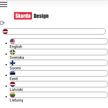
English
Svenska
Suomi
Eesti
Latviski
Lietuvių