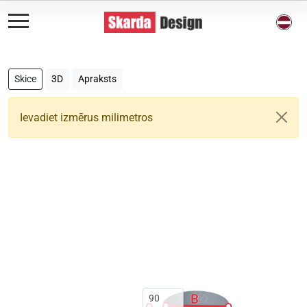
Skice
3D
Apraksts
Ievadiet izmērus milimetros
B