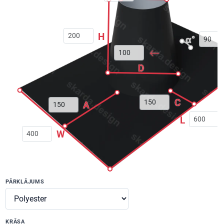
H
α°
D
C
A
L
W
PĀRKLĀJUMS
KRĀSA