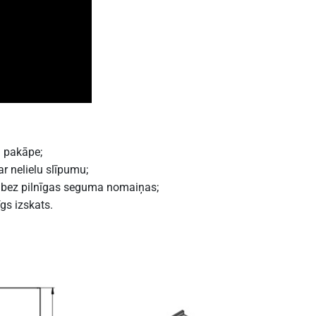
 pakāpe;
r nelielu slīpumu;
u bez pilnīgas seguma nomaiņas;
gs izskats.