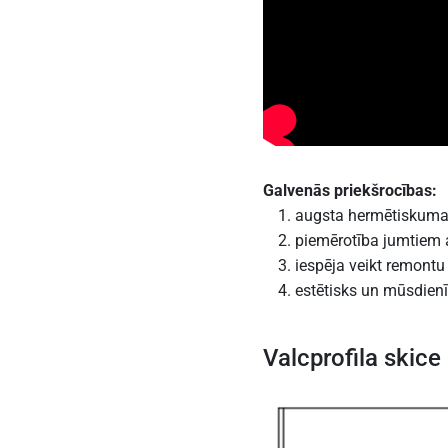
Galvenās priekšrocības:
augsta hermētiskuma
piemērotība jumtiem a
iespēja veikt remont
estētisks un mūsdienī
Valcprofila skice