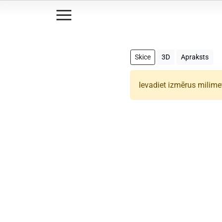
Skice
3D
Apraksts
Ievadiet izmērus milime