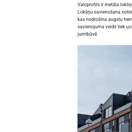
Valcprofils ir metāla lokš
Lokšņu savienošana notiek
kas nodrošina augstu her
savienojuma veids tiek uz
jumtbūvē.