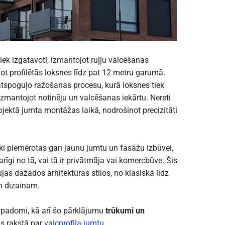
iek izgatavoti, izmantojot ruļļu valcēšanas
dot profilētās loksnes līdz pat 12 metru garumā.
tspoguļo ražošanas procesu, kurā loksnes tiek
izmantojot notinēju un valcēšanas iekārtu. Nereti
bjektā jumta montāžas laikā, nodrošinot precizitāti
liski piemērotas gan jaunu jumtu un fasāžu izbūvei,
rīgi no tā, vai tā ir privātmāja vai komercbūve. Šis
jas dažādos arhitektūras stilos, no klasiskā līdz
h dizainam.
s padomi, kā arī šo pārklājumu
trūkumi un
as rakstā par
valcprofila jumtu
.