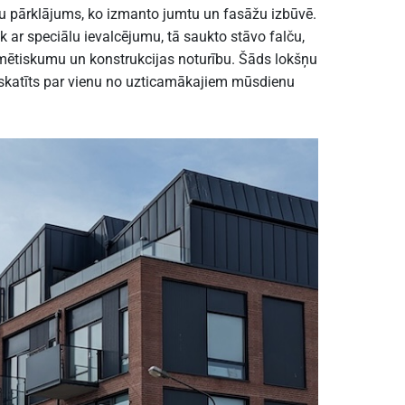
ņu pārklājums, ko izmanto jumtu un fasāžu izbūvē.
 ar speciālu ievalcējumu, tā saukto stāvo falču,
mētiskumu un konstrukcijas noturību. Šāds lokšņu
skatīts par vienu no uzticamākajiem mūsdienu