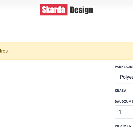
tros
PĀRKLĀJ
KRĀSA
DAUDZUM
PIEZĪMES