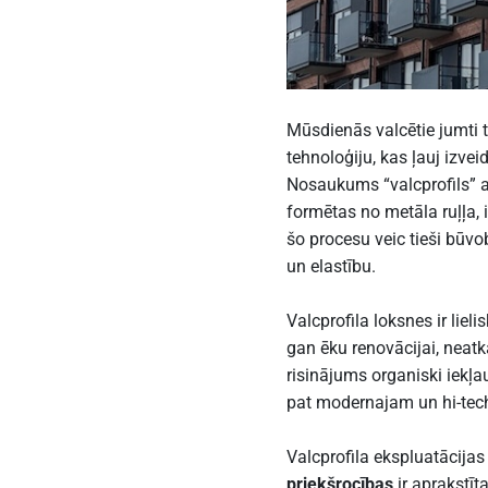
Mūsdienās valcētie jumti t
tehnoloģiju, kas ļauj izvei
Nosaukums “valcprofils” a
formētas no metāla ruļļa, 
šo procesu veic tieši būvo
un elastību.
Valcprofila loksnes ir lie
gan ēku renovācijai, neatka
risinājums organiski iekļau
pat modernajam un hi-tec
Valcprofila ekspluatācija
priekšrocības
ir aprakstīt