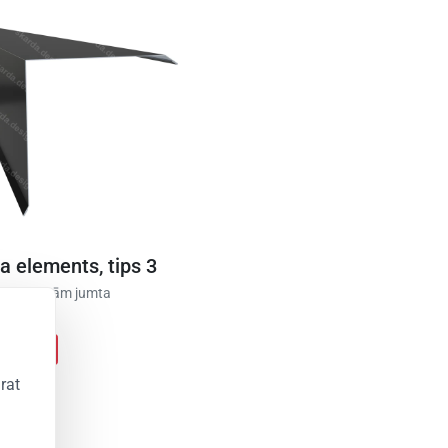
a elements, tips 3
a A (viļņotām jumta
)
produktu
rat