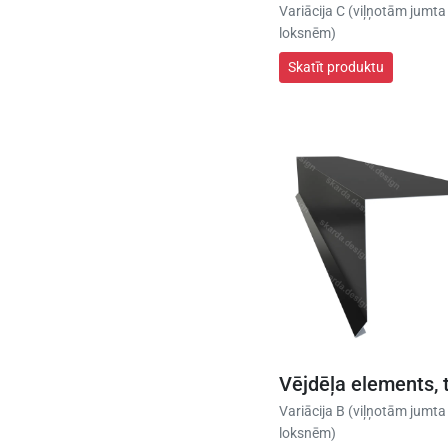
Variācija C (viļņotām jumta
loksnēm)
Skatīt produktu
Vējdēļa elements, t
Variācija B (viļņotām jumta
loksnēm)