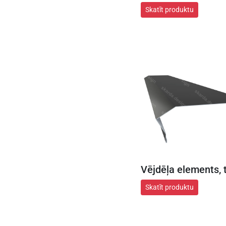
Skatīt produktu
Vējdēļa elements, t
Skatīt produktu