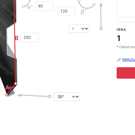
α°
β°
CENA
B
* Cenas no
Mellužu 
A