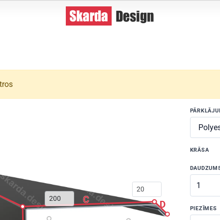
tros
PĀRKLĀJ
KRĀSA
DAUDZUM
C
D
PIEZĪMES