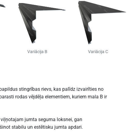
Variācija B
Variācija C
pildus stingrības rievs, kas palīdz izvairīties no
parasti rodas vējdēļa elementiem, kuriem mala B ir
 viļņotajam jumta seguma loksnei, gan
šinot stabilu un estētisku jumta apdari.