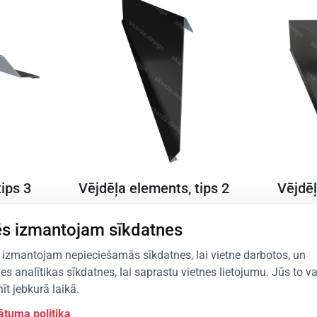
ips 3
Vējdēļa elements, tips 2
Vējdēļ
Variācija A (valcprofila jumtiem)
Variācij
loksnēm
s izmantojam sīkdatnes
Skatīt produktu
Skatīt 
izmantojam nepieciešamās sīkdatnes, lai vietne darbotos, un
les analītikas sīkdatnes, lai saprastu vietnes lietojumu. Jūs to va
īt jebkurā laikā.
ātuma politika