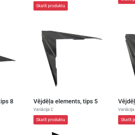
Skatīt produktu
ips 8
Vējdēļa elements, tips 5
Vējdēļ
Variācija C
Variācija
Skatīt produktu
Skatīt 