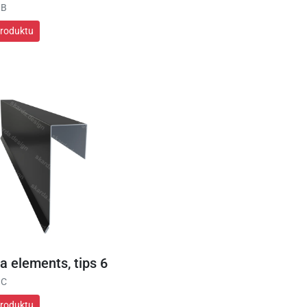
 B
produktu
a elements, tips 6
 C
produktu