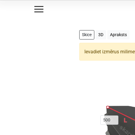
Skice
3D
Apraksts
Ievadiet izmērus milime
L