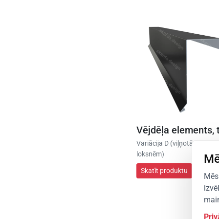
Vējdēļa elements, t
Variācija D (viļņotām jumta
loksnēm)
Mē
Skatīt produktu
Mēs 
izvē
main
Priv