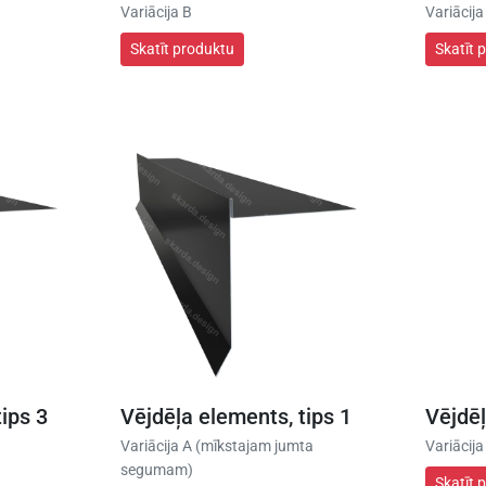
Variācija B
Variācija
Skatīt produktu
Skatīt 
ips 3
Vējdēļa elements, tips 1
Vējdēļ
Variācija A (mīkstajam jumta
Variācija
segumam)
Skatīt 