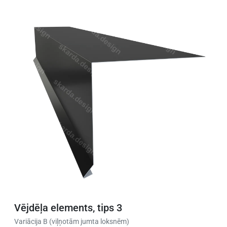
Vējdēļa elements, tips 3
Variācija B (viļņotām jumta loksnēm)