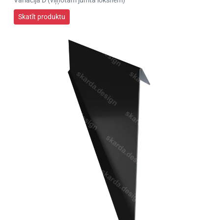
Variācija D (viļņotām jumta loksnēm)
Skatīt produktu